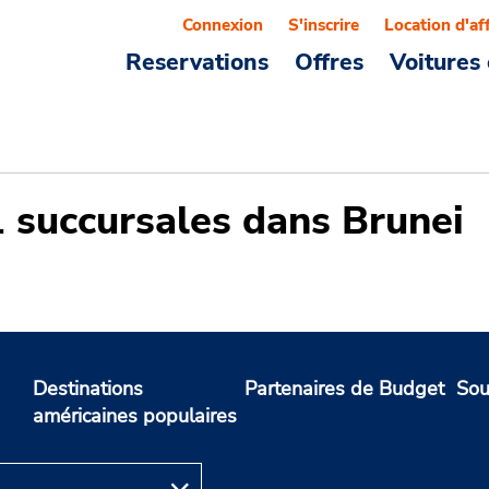
Connexion
S'inscrire
Location d'af
Reservations
Offres
Voitures 
1 succursales dans Brunei
Destinations
Partenaires de Budget
Sou
américaines populaires