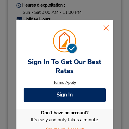
Heures d'exploitation :
Sun - Sat 9:00 AM - 11:00 PM
Holiday Hours:
2026
31ST DEC
December 31 09:00AM
- 06:00PM
CHSISTMAS 26
December 24
09:00AM
- December 26
- 06:00PM
Sign In To Get Our Best
2027
Rates
NEW YEAR 27
January 1 closed
Terms Apply
Succursale avec boîte de dépôt des clés
Si vous arrivez, le comptoir de location se
Sign In
trouve dans le terminal à une courte distance
de marche du stationnement.
Don't have an account?
Obtenir un itinéraire
It's easy and only takes a minute