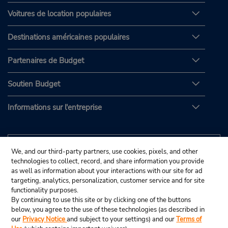
Voitures de location populaires
Destinations américaines populaires
Partenaires de Budget
Soutien Budget
Informations sur l'entreprise
We, and our third-party partners, use cookies, pixels, and other
technologies to collect, record, and share information you provide
as well as information about your interactions with our site for ad
targeting, analytics, personalization, customer service and for site
functionality purposes.
By continuing to use this site or by clicking one of the buttons
below, you agree to the use of these technologies (as described in
our
Privacy Notice
and subject to your settings) and our
Terms of