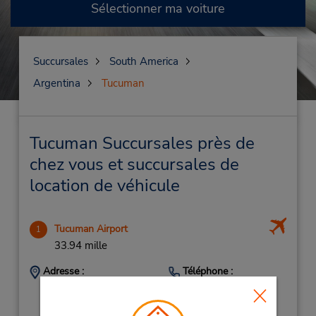
Sélectionner ma voiture
Succursales
South America
Argentina
Tucuman
Tucuman Succursales près de
chez vous et succursales de
location de véhicule
Tucuman Airport
1
33.94 mille
Adresse :
Téléphone :
(54) 381-426-7777
Tucuman Airport,
Tucuman,
4000,