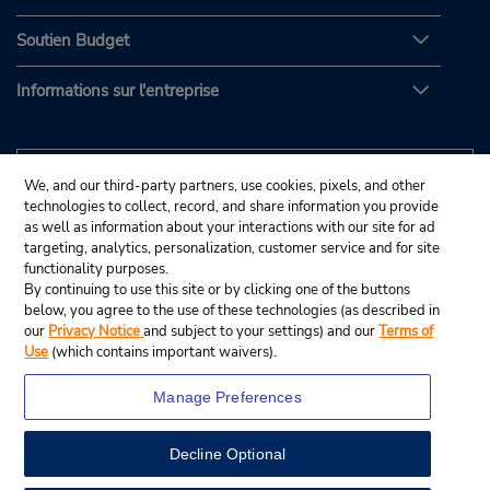
Soutien Budget
Informations sur l'entreprise
We, and our third-party partners, use cookies, pixels, and other
technologies to collect, record, and share information you provide
as well as information about your interactions with our site for ad
targeting, analytics, personalization, customer service and for site
functionality purposes.
By continuing to use this site or by clicking one of the buttons
below, you agree to the use of these technologies (as described in
our
Privacy Notice
and subject to your settings) and our
Terms of
Use
(which contains important waivers).
Manage Preferences
Decline Optional
© Budget Rent A Car System, Inc., 2025.