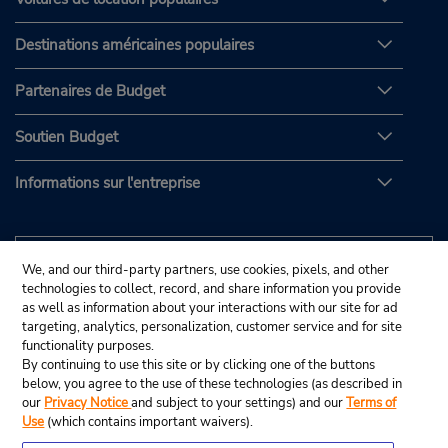
Destinations américaines populaires
Partenaires de Budget
Soutien Budget
Informations sur l'entreprise
We, and our third-party partners, use cookies, pixels, and other
technologies to collect, record, and share information you provide
as well as information about your interactions with our site for ad
targeting, analytics, personalization, customer service and for site
functionality purposes.
By continuing to use this site or by clicking one of the buttons
below, you agree to the use of these technologies (as described in
our
Privacy Notice
and subject to your settings) and our
Terms of
Use
(which contains important waivers).