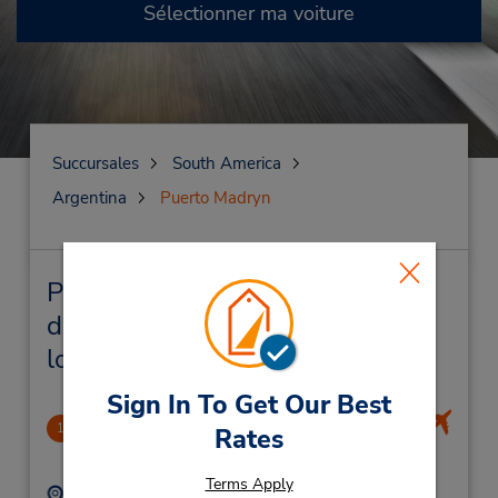
Sélectionner ma voiture
Succursales
South America
Argentina
Puerto Madryn
Puerto Madryn Succursales près
de chez vous et succursales de
location de véhicule
Sign In To Get Our Best
Alte M Zar Airport
1
Rates
37.72 mille
Terms Apply
Adresse :
Téléphone :