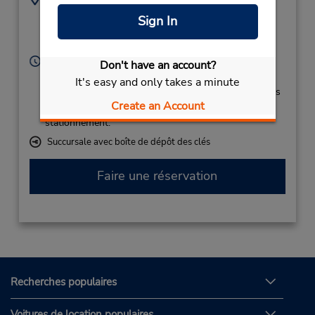
92804005541
Ruta 3,
Sign In
Trelew,
U9100UFC,
Argentina
Heures d'exploitation :
Don't have an account?
Sun - Sat 7:00 AM - 8:00 PM
It's easy and only takes a minute
Si vous arrivez, le comptoir de location se trouve dans
Create an Account
le terminal à une courte distance de marche du
stationnement.
Succursale avec boîte de dépôt des clés
Faire une réservation
Recherches populaires
Voitures de location populaires