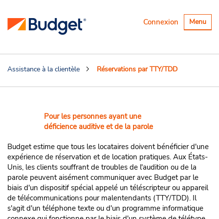
Basculer
Connexion
Menu
la
navigatio
Assistance à la clientèle
Réservations par TTY/TDD
Services TDD et TTY
Pour les personnes ayant une
déficience auditive et de la parole
Budget estime que tous les locataires doivent bénéficier d'une
expérience de réservation et de location pratiques. Aux États-
Unis, les clients souffrant de troubles de l'audition ou de la
parole peuvent aisément communiquer avec Budget par le
biais d'un dispositif spécial appelé un téléscripteur ou appareil
de télécommunications pour malentendants (TTY/TDD). Il
s'agit d'un téléphone texte ou d'un programme informatique
connexe qui fonctionne par le biais d'un système de télétype.