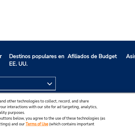
r
Destinos populares en
Afiliados de Budget
Asi
EE. UU.
and other technologies to collect, record, and share
ur interactions with our site for ad targeting, analytics,
ality purposes.
e buttons below, you agree to the use of these technologies (as
ttings) and our
Terms of Use
(which contains important