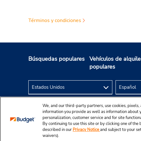
Términos y condiciones
Búsquedas populares
Vehículos de alquile
populares
We, and our third-party partners, use cookies, pixels, 
information you provide as well as information about yo
personalization, customer service and for site function
By continuing to use this site or by clicking one of th
described in our
Privacy Notice
and subject to your se
© 2024 Budget Rent A Car System, Inc.
waivers).