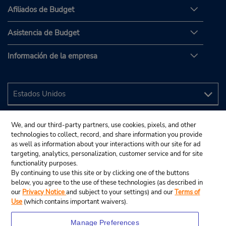
Afiliados de Budget
Asistencia de Budget
Información de la empresa
We, and our third-party partners, use cookies, pixels, and other
technologies to collect, record, and share information you provide
as well as information about your interactions with our site for ad
targeting, analytics, personalization, customer service and for site
functionality purposes.
By continuing to use this site or by clicking one of the buttons
below, you agree to the use of these technologies (as described in
our
Privacy Notice
and subject to your settings) and our
Terms of
Use
(which contains important waivers).
Manage Preferences