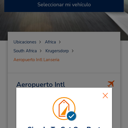
Seleccionar mi vehículo
Ubicaciones
Africa
South Africa
Krugersdorp
Aeropuerto Intl Lanseria
Aeropuerto Intl
Lanseria
(HLA)
Dirección:
Lanseria Airport,
Krugersdorp,
1748,
S Africa
Teléfono: