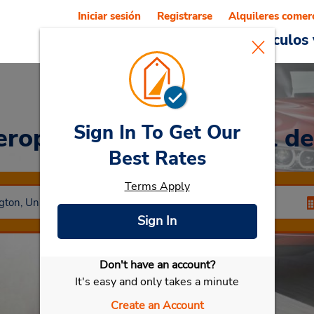
Iniciar sesión
Registrarse
Alquileres comer
Reservations
Ofertas
Vehículos 
Sign In To Get Our
eropuerto Internacional d
Best Rates
Terms Apply
Sign In
Don't have an account?
Seleccionar mi vehículo
It's easy and only takes a minute
Create an Account