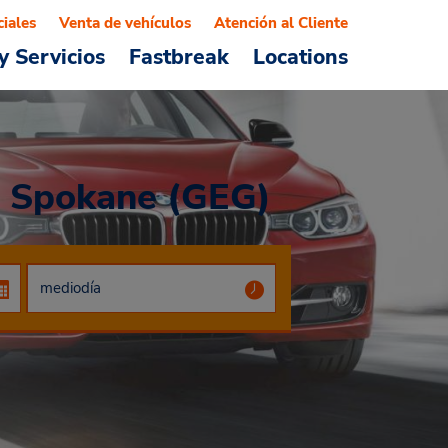
ciales
Venta de vehículos
Atención al Cliente
y Servicios
Fastbreak
Locations
e Spokane (GEG)