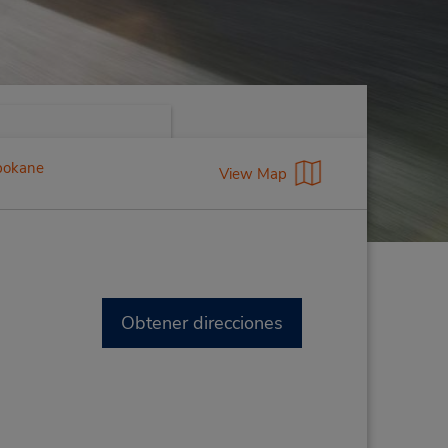
Spokane
View Map
Obtener direcciones