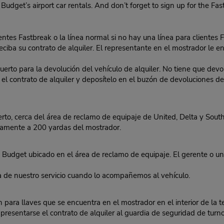
 Budget’s airport car rentals. And don’t forget to sign up for the Fa
lientes Fastbreak o la línea normal si no hay una línea para clientes 
eciba su contrato de alquiler. El representante en el mostrador le ent
o para la devolución del vehículo de alquiler. No tiene que devolv
 en el contrato de alquiler y deposítelo en el buzón de devoluciones
o, cerca del área de reclamo de equipaje de United, Delta y Sout
damente a 200 yardas del mostrador.
udget ubicado en el área de reclamo de equipaje. El gerente o una
ca de nuestro servicio cuando lo acompañemos al vehículo.
para llaves que se encuentra en el mostrador en el interior de la te
esentarse el contrato de alquiler al guardia de seguridad de turno