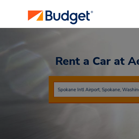
Rent a Car
at A