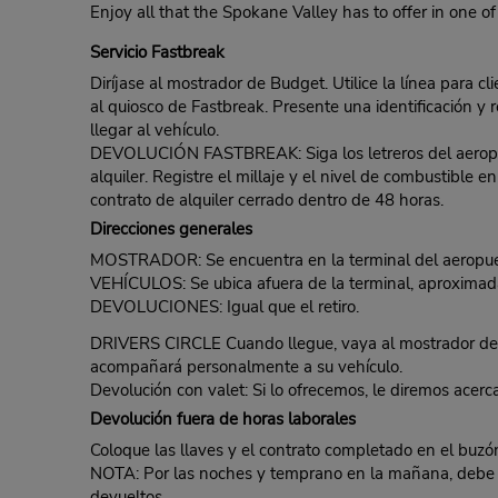
Enjoy all that the Spokane Valley has to offer in one of
Servicio Fastbreak
Diríjase al mostrador de Budget. Utilice la línea para c
al quiosco de Fastbreak. Presente una identificación y r
llegar al vehículo.
DEVOLUCIÓN FASTBREAK: Siga los letreros del aeropuert
alquiler. Registre el millaje y el nivel de combustible
contrato de alquiler cerrado dentro de 48 horas.
Direcciones generales
MOSTRADOR: Se encuentra en la terminal del aeropuert
VEHÍCULOS: Se ubica afuera de la terminal, aproxima
DEVOLUCIONES: Igual que el retiro.
DRIVERS CIRCLE Cuando llegue, vaya al mostrador de B
acompañará personalmente a su vehículo.
Devolución con valet: Si lo ofrecemos, le diremos acer
Devolución fuera de horas laborales
Coloque las llaves y el contrato completado en el buzón 
NOTA: Por las noches y temprano en la mañana, debe pr
devueltos.