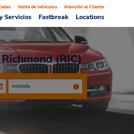
ciales
Venta de vehículos
Atención al Cliente
y Servicios
Fastbreak
Locations
e Richmond (RIC)