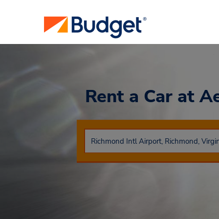
Rent a Car
at A