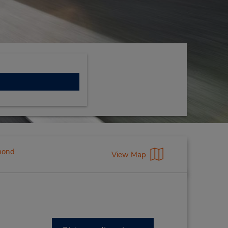
mond
View Map