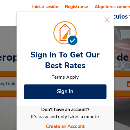
Iniciar sesión
Registrarse
Alquileres comer
Reservations
Ofertas
Vehículos 
Sign In To Get Our
eropuerto Internacional d
Best Rates
Terms Apply
Sign In
Don't have an account?
Seleccionar mi vehículo
It's easy and only takes a minute
Create an Account