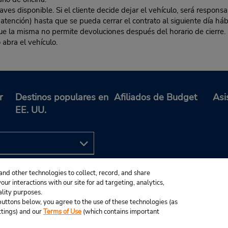
es disponible. Si el cliente decide dejar el vehículo, será responsa
 atención) hasta que se pueda cerrar el contrato al siguiente día hábi
 que la misma no permite devoluciones después del horario de cierre. 
 abra el vehículo.
r
Destinos populares en
Afiliados de Budget
Asi
EE. UU.
and other technologies to collect, record, and share
ur interactions with our site for ad targeting, analytics,
ality purposes.
e buttons below, you agree to the use of these technologies (as
ttings) and our
Terms of Use
(which contains important