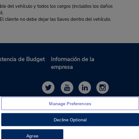
ble del vehículo y todos los cargos (incluidos los daños
l.
El cliente no debe dejar las llaves dentro del vehículo.
stencia de Budget
Información de la
empresa
Manage Preferences
Decline Optional
Feedback
Agree