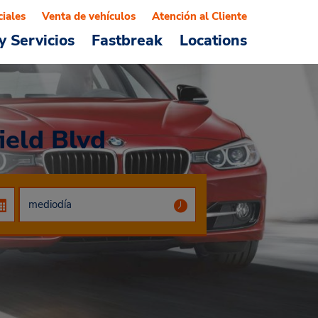
ciales
Venta de vehículos
Atención al Cliente
y Servicios
Fastbreak
Locations
ield Blvd