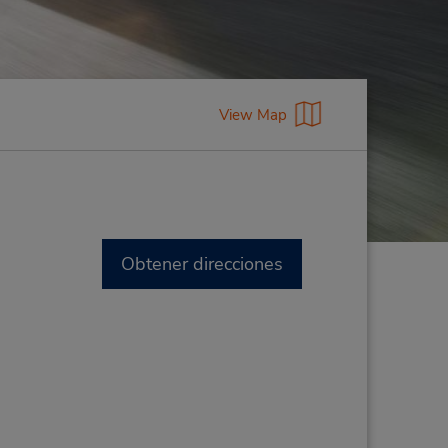
View Map
Obtener direcciones