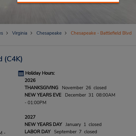
es
Virginia
Chesapeake
Chesapeake - Battlefield Blvd
d
(C4K)
Holiday Hours:
2026
THANKSGIVING
November 26 closed
NEW YEARS EVE
December 31 08:00AM
- 01:00PM
2027
NEW YEARS DAY
January 1 closed
LABOR DAY
September 7 closed
M -