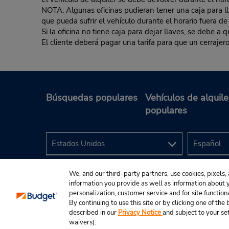
NOTA: Algunas oficinas pudieran tener una caja para llav
que pueda sufrir el vehículo durante el horario fuera de
Si la oficina no tiene caja para dejar llaves, se debe a
El cliente deberá pagar una tarifa para que un cerrajero
Búsquedas populares
Vehículos de alquile
populares
We, and our third-party partners, use cookies, pixels, 
information you provide as well as information about yo
personalization, customer service and for site function
By continuing to use this site or by clicking one of th
described in our
Privacy Notice
and subject to your se
© 2024 Budget Rent A Car System, Inc.
waivers).