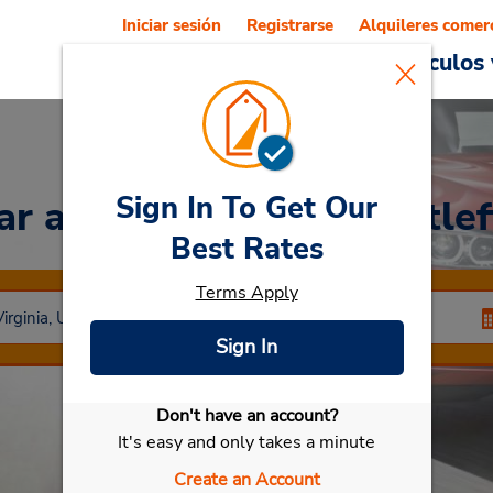
Iniciar sesión
Registrarse
Alquileres comer
Reservations
Ofertas
Vehículos 
Sign In To Get Our
Car
at Chesapeake - Battlef
Best Rates
Terms Apply
Sign In
Don't have an account?
Seleccionar mi vehículo
It's easy and only takes a minute
Create an Account