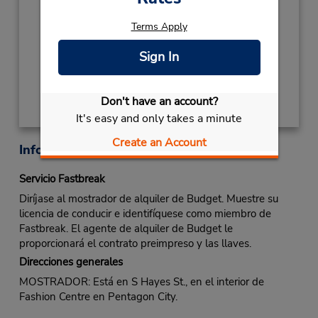
LABOR DAY
September 7 closed
Terms Apply
Ubicación para depositar llaves
Sign In
Obtener direcciones
Don't have an account?
It's easy and only takes a minute
Create an Account
Información sobre la oficina
Servicio Fastbreak
Diríjase al mostrador de alquiler de Budget. Muestre su
licencia de conducir e identifíquese como miembro de
Fastbreak. El agente de alquiler de Budget le
proporcionará el contrato preimpreso y las llaves.
Direcciones generales
MOSTRADOR: Está en S Hayes St., en el interior de
Fashion Centre en Pentagon City.