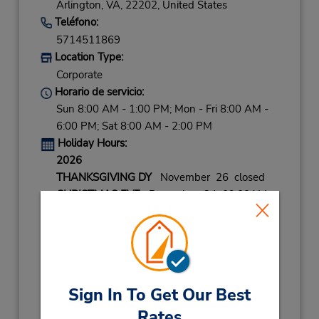
Arlington,
VA,
22202,
United States
Teléfono:
5714511869
Location Type:
Corporate
Horario de servicio:
Sun 8:00 AM - 1:00 PM; Mon - Fri 8:00 AM -
6:00 PM; Sat 8:00 AM - 2:00 PM
Holiday Hours:
2026
THANKSGIVING DY
November 26 closed
CHRISTMAS EVE
December 24 09:00AM
- 03:00PM
CHRISTMAS
December 25 closed
NEW YEARS EVE
December 31 09:00AM
- 01:00PM
Sign In To Get Our Best
2027
Rates
NEW YEARS DAY
January 1 closed