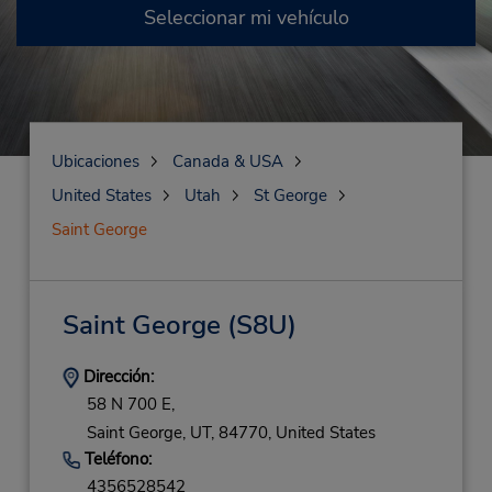
Seleccionar mi vehículo
Ubicaciones
Canada & USA
United States
Utah
St George
Saint George
Saint George
(S8U)
Dirección:
58 N 700 E,
Saint George,
UT,
84770,
United States
Teléfono:
4356528542