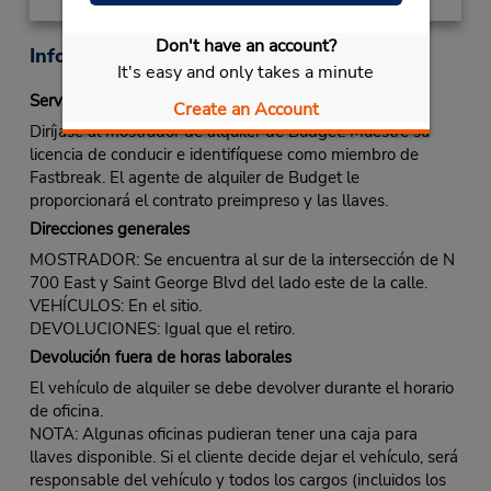
Don't have an account?
Información sobre la oficina
It's easy and only takes a minute
Servicio Fastbreak
Create an Account
Diríjase al mostrador de alquiler de Budget. Muestre su
licencia de conducir e identifíquese como miembro de
Fastbreak. El agente de alquiler de Budget le
proporcionará el contrato preimpreso y las llaves.
Direcciones generales
MOSTRADOR: Se encuentra al sur de la intersección de N
700 East y Saint George Blvd del lado este de la calle.
VEHÍCULOS: En el sitio.
DEVOLUCIONES: Igual que el retiro.
Devolución fuera de horas laborales
El vehículo de alquiler se debe devolver durante el horario
de oficina.
NOTA: Algunas oficinas pudieran tener una caja para
llaves disponible. Si el cliente decide dejar el vehículo, será
responsable del vehículo y todos los cargos (incluidos los