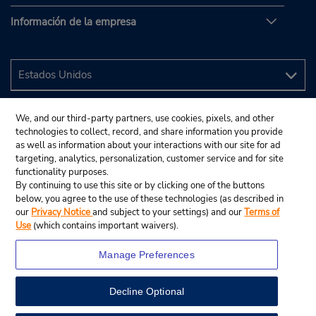
Información de la empresa
We, and our third-party partners, use cookies, pixels, and other
technologies to collect, record, and share information you provide
as well as information about your interactions with our site for ad
targeting, analytics, personalization, customer service and for site
functionality purposes.
By continuing to use this site or by clicking one of the buttons
below, you agree to the use of these technologies (as described in
our
Privacy Notice
and subject to your settings) and our
Terms of
Use
(which contains important waivers).
Manage Preferences
Decline Optional
© 2024 Budget Rent A Car System, Inc.