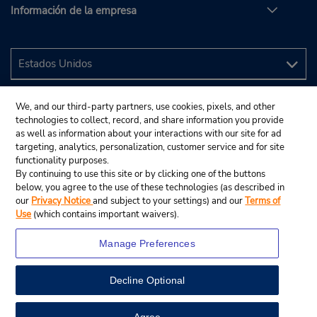
Información de la empresa
We, and our third-party partners, use cookies, pixels, and other
technologies to collect, record, and share information you provide
as well as information about your interactions with our site for ad
targeting, analytics, personalization, customer service and for site
functionality purposes.
By continuing to use this site or by clicking one of the buttons
below, you agree to the use of these technologies (as described in
our
Privacy Notice
and subject to your settings) and our
Terms of
Use
(which contains important waivers).
Manage Preferences
Decline Optional
© 2024 Budget Rent A Car System, Inc.
View Map