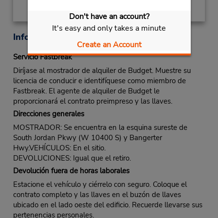
Don't have an account?
It's easy and only takes a minute
Información sobre la oficina
Create an Account
Servicio Fastbreak
Diríjase al mostrador de alquiler de Budget. Muestre su
licencia de conducir e identifíquese como miembro de
Fastbreak. El agente de alquiler de Budget le
proporcionará el contrato preimpreso y las llaves.
Direcciones generales
MOSTRADOR: Se encuentra en la esquina sureste de
South Jordan Pkwy (W 10400 S) y Bangerter
Hwy.VEHÍCULOS: En el sitio.
DEVOLUCIONES: Igual que el retiro.
Devolución fuera de horas laborales
Estacione el vehículo y ciérrelo con seguro. Coloque el
contrato completo y las llaves en el buzón de llaves
ubicado en el lado oeste del edificio. Recuerde llevarse sus
pertenencias personales.