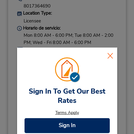
8017364690
Location Type:
Licensee
Horario de servicio:
Mon 8:00 AM - 6:00 PM; Tue 8:00 AM - 2:00
PM; Wed - Fri 8:00 AM - 6:00 PM
Holiday Hours:
2026
LABOR DAY
September 7 closed
THANKSGIVING
November 26 closed
CHRISTMAS
December 25 closed
Sign In To Get Our Best
2027
Rates
NEW YEARS DAY
January 1 closed
Ubicación para depositar llaves
Terms Apply
Obtener direcciones
Sign In