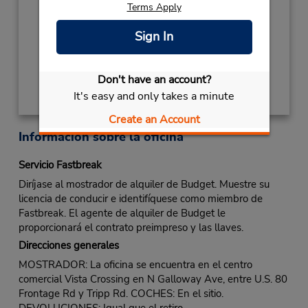
NEW YEARS DAY
January 1 closed
Terms Apply
Ubicación para depositar llaves
Sign In
Obtener direcciones
Don't have an account?
It's easy and only takes a minute
Create an Account
Información sobre la oficina
Servicio Fastbreak
Diríjase al mostrador de alquiler de Budget. Muestre su
licencia de conducir e identifíquese como miembro de
Fastbreak. El agente de alquiler de Budget le
proporcionará el contrato preimpreso y las llaves.
Direcciones generales
MOSTRADOR: La oficina se encuentra en el centro
comercial Vista Crossing en N Galloway Ave, entre U.S. 80
Frontage Rd y Tripp Rd. COCHES: En el sitio.
DEVOLUCIONES: Igual que el retiro.