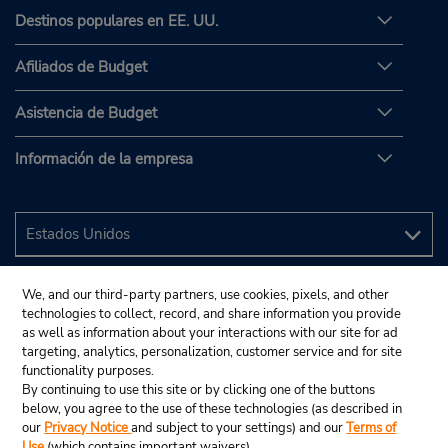
Destinos populares en EE. UU.
Afiliados de Budget
Asistencia de Budget
Información de la empresa
We, and our third-party partners, use cookies, pixels, and other
technologies to collect, record, and share information you provide
as well as information about your interactions with our site for ad
targeting, analytics, personalization, customer service and for site
functionality purposes.
By continuing to use this site or by clicking one of the buttons
below, you agree to the use of these technologies (as described in
our
Privacy Notice
and subject to your settings) and our
Terms of
Use
(which contains important waivers).