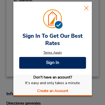
8067636471
Location Type:
Licensee
Horario de servicio:
Sun - Fri 8:00 AM - 12:00 AM; Sat 8:00 AM -
11:00 PM
Sign In To Get Our Best
Ubicación para depositar llaves
Rates
Si llega en avión, transporte hasta el
mostrador de alquiler y estacionamiento.
Terms Apply
Sign In
Obtener direcciones
Don't have an account?
It's easy and only takes a minute
Create an Account
Información sobre la oficina
Direcciones generales