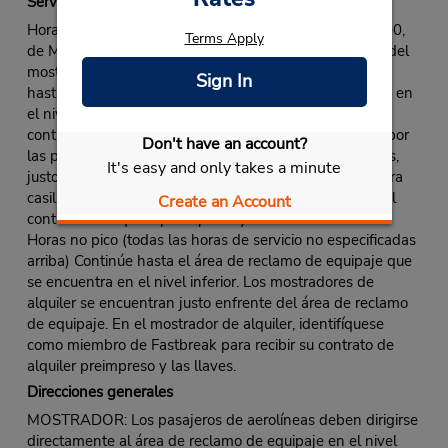
Servicio Fastbreak
Horas pico: (Dom de 14:00 a 22:00; Lu de 07:00 a 22:00,
Terms Apply
de Mar a Vie de 07:00 a 21:00 h, salvo que en el área del
mostrador de alquiler se indique lo contrario). Continúe
Sign In
hasta el área de reclamo de equipaje que se encuentra en
el nivel inferior. Omita los mostradores de alquiler y
continúe hasta el garaje de estacionamiento pasando por
Don't have an account?
las puertas que se encuentran a cualquiera de los lados,
It's easy and only takes a minute
justo después de los mostradores de alquiler. En nuestra
casilla en el garaje, el representante le proporcionará el
Create an Account
contrato de alquiler preimpreso y las llaves.
Horas no pico (todas las horas de servicio no especificadas
arriba) Continúe hasta el área de reclamo de equipaje que
se encuentra en el nivel inferior. Los mostradores de
alquiler se encuentran justo enfrente del área de reclamo
de equipaje. En el mostrador de alquiler, identifíquese
como miembro de Fastbreak para recibir su contrato de
alquiler preimpreso y las llaves.
Direcciones generales
MOSTRADOR: Los pasajeros de aerolíneas deben dirigirse
directamente al área de reclamo de equipaje en el nivel