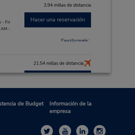
3.94 millas de distancia
Hacer una reservación
- Fri
0 AM -
21.54 millas de distancia
Hacer una reservación
M; Sat
or de
de la
stencia de Budget
Información de la
rta
empresa
es