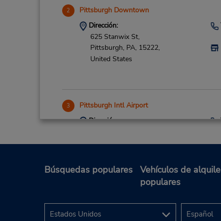
Pittsburgh Downtown
2
Dirección:
625 Stanwix St,
Pittsburgh,
PA,
15222,
United States
Pittsburgh Intl Airport
3
Dirección:
1000 Airport Blvd,
Pittsburgh,
PA,
15231,
United States
Búsquedas populares
Vehículos de alquile
populares