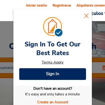
Iniciar sesión
Registrarse
Alquileres comer
Reservations
Ofertas
Vehículos 
Sign In To Get Our
Car Rental
Pittsburgh
Best Rates
Terms Apply
Sign In
Don't have an account?
Seleccionar mi vehículo
It's easy and only takes a minute
Create an Account