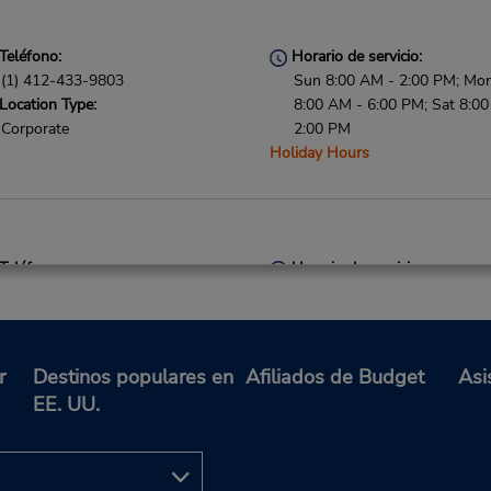
Teléfono:
Horario de servicio:
(1) 412-433-9803
Sun 8:00 AM - 2:00 PM; Mon 
Location Type:
8:00 AM - 6:00 PM; Sat 8:0
Corporate
2:00 PM
Holiday Hours
Teléfono:
Horario de servicio:
4124725252
Sun - Fri 7:00 AM - 11:30 P
Location Type:
7:00 AM - 10:00 PM
Corporate
Si llega en avión, el mostrad
alquiler se encuentra dentro 
r
Destinos populares en
Afiliados de Budget
Asi
terminal con una caminata co
EE. UU.
hasta el estacionamiento.
Ubicación para depositar llav