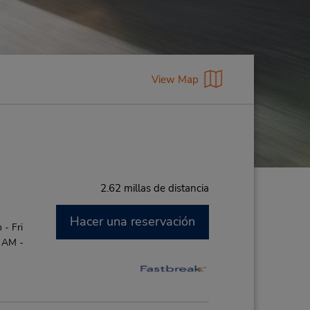
View Map
2.62 millas de distancia
Hacer una reservación
- Fri
0 AM -