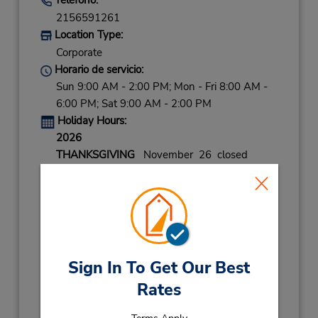
2156591261
Location Type:
Corporate
Horario de servicio:
Sun 9:00 AM - 2:00 PM; Mon - Fri 8:00 AM -
6:00 PM; Sat 9:00 AM - 2:00 PM
Holiday Hours:
2026
THANKSGIVING
November 26 closed
CHRISTMAS EVE
December 24 08:00AM
- 02:00PM
CHRISTMAS DAY
December 25 closed
NEW YEARS EVE
December 31 08:00AM
- 02:00PM
Sign In To Get Our Best
2027
Rates
NEW YEARS DAY
January 1 closed
LABOR DAY
September 7 closed