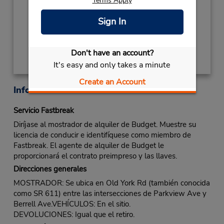
Terms Apply
Ubicación para depositar llaves
Sign In
Obtener direcciones
Don't have an account?
It's easy and only takes a minute
Create an Account
Información sobre la oficina
Servicio Fastbreak
Diríjase al mostrador de alquiler de Budget. Muestre su
licencia de conducir e identifíquese como miembro de
Fastbreak. El agente de alquiler de Budget le
proporcionará el contrato preimpreso y las llaves.
Direcciones generales
MOSTRADOR: Se ubica en Old York Rd (también conocida
como SR 611) entre las intersecciones de Parkview Ave y
Berrell Ave.VEHÍCULOS: En el sitio.
DEVOLUCIONES: Igual que el retiro.