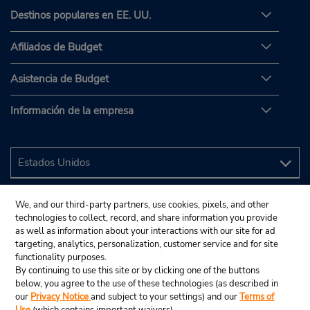
Destinos populares en EE. UU.
Afiliados de Budget
Asistencia de Budget
Información de la empresa
We, and our third-party partners, use cookies, pixels, and other
technologies to collect, record, and share information you provide
as well as information about your interactions with our site for ad
targeting, analytics, personalization, customer service and for site
functionality purposes.
By continuing to use this site or by clicking one of the buttons
below, you agree to the use of these technologies (as described in
our
Privacy Notice
and subject to your settings) and our
Terms of