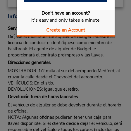
Don't have an account?
Información sobre la oficina
It's easy and only takes a minute
Servicio Fastbreak
Create an Account
Diríjase al mostrador de alquiler de Budget. Muestre su
licencia de conducir e identifíquese como miembro de
Fastbreak. El agente de alquiler de Budget le
proporcionará el contrato preimpreso y las llaves.
Direcciones generales
MOSTRADOR: 1/2 milla al sur del aeropuerto Medford, al
cruzar la calle desde el Chevrolet del aeropuerto.
VEHÍCULOS: En el sitio.
DEVOLUCIONES: Igual que el retiro.
Devolución fuera de horas laborales
El vehículo de alquiler se debe devolver durante el horario
de oficina.
NOTA: Algunas oficinas pudieran tener una caja para
llaves disponible. Si el cliente decide dejar el vehículo, será
responsable del vehículo y todos los cargos (incluidos los