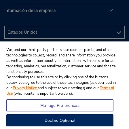
Información de la empresa
We, and our third-party partners, use cookies, pixels, and other
technologies to collect, record, and share information you provide
as well as information about your interactions with our site for ad
targeting, analytics, personalization, customer service and for site
functionality purposes.
By continuing to use this site or by clicking one of the buttons
below, you agree to the use of these technologies (as described in
our
Privacy Notice
and subject to your settings) and our
Terms of
Use
(which contains important waivers).
Manage Preferences
Decline Optional
© 2024 Budget Rent A Car System, Inc.