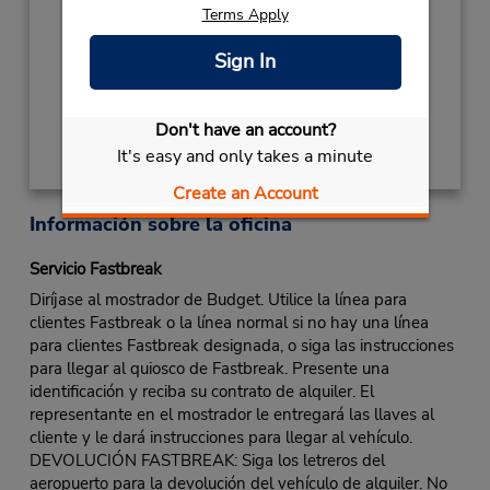
Terms Apply
NEW YEARS DAY
January 1 closed
Ubicación para depositar llaves
Sign In
Obtener direcciones
Don't have an account?
It's easy and only takes a minute
Create an Account
Información sobre la oficina
Servicio Fastbreak
Diríjase al mostrador de Budget. Utilice la línea para
clientes Fastbreak o la línea normal si no hay una línea
para clientes Fastbreak designada, o siga las instrucciones
para llegar al quiosco de Fastbreak. Presente una
identificación y reciba su contrato de alquiler. El
representante en el mostrador le entregará las llaves al
cliente y le dará instrucciones para llegar al vehículo.
DEVOLUCIÓN FASTBREAK: Siga los letreros del
aeropuerto para la devolución del vehículo de alquiler. No