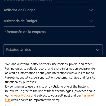
Afiliados de Budget
Asistencia de Budget
Información de la empresa
We, and our third-party partners, use cookies, pixels, and other
technologies to collect, record, and share information you provide
as well as information about your interactions with our site for ad
targeting, analytics, personalization, customer service and for site
functionality purposes.
By continuing to use this site or by clicking one of the buttons
below, you agree to the use of these technologies (as described in
our
Privacy Notice
and subject to your settings) and our
Terms of
Use
(which contains important waivers).