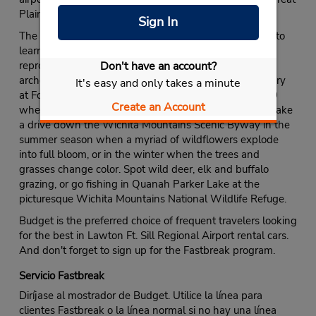
Plains.
Sign In
The Museum of the Great Plains is an incredible place to
learn about the history of the region. It features a
Don't have an account?
reproduction of a trading post along with ethnic and
archeological pieces. Explore Oklahoma’s military history
It's easy and only takes a minute
at Fort Sill, a United States Army post founded in 1869
Create an Account
where legendary Apache Chief, Geronimo, is buried. Take
a drive down the Wichita Mountains Scenic Byway in the
summer season when a myriad of wildflowers explode
into full bloom, or in the winter when the trees and
grasses change color. Spot wild deer, elk and buffalo
grazing, or go fishing in Quanah Parker Lake at the
picturesque Wichita Mountains National Wildlife Refuge.
Budget is the preferred choice of frequent travelers looking
for the best in Lawton Ft. Sill Regional Airport rental cars.
And don't forget to sign up for the Fastbreak program.
Servicio Fastbreak
Diríjase al mostrador de Budget. Utilice la línea para
clientes Fastbreak o la línea normal si no hay una línea