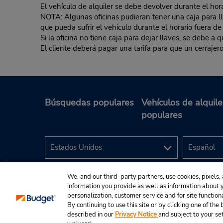
El vehículo de alquiler se debe devolver durante el hora
NOTA: Algunas oficinas pudieran tener una caja para llav
que pueda sufrir el vehículo durante el horario fuera de
Si la oficina no tiene caja para dejar llaves, se debe a
El cliente deberá pagar una tarifa para que un cerrajero
Búsquedas populares
Vehículos de alquile
populares
We, and our third-party partners, use cookies, pixels, 
information you provide as well as information about yo
personalization, customer service and for site function
By continuing to use this site or by clicking one of th
described in our
Privacy Notice
and subject to your se
© 2024 Budget Rent A Car System, Inc.