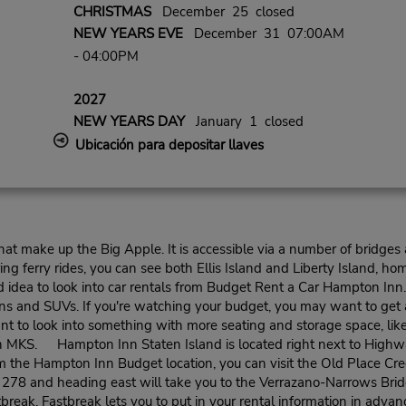
CHRISTMAS
December 25 closed
NEW YEARS EVE
December 31 07:00AM
- 04:00PM
2027
NEW YEARS DAY
January 1 closed
Ubicación para depositar llaves
hat make up the Big Apple. It is accessible via a number of bridges 
g ferry rides, you can see both Ellis Island and Liberty Island, home
ood idea to look into car rentals from Budget Rent a Car Hampton 
 vans and SUVs. If you're watching your budget, you may want to get 
t to look into something with more seating and storage space, like
n MKS. Hampton Inn Staten Island is located right next to Highw
m the Hampton Inn Budget location, you can visit the Old Place Cree
e 278 and heading east will take you to the Verrazano-Narrows B
tbreak. Fastbreak lets you to put in your rental information in adva