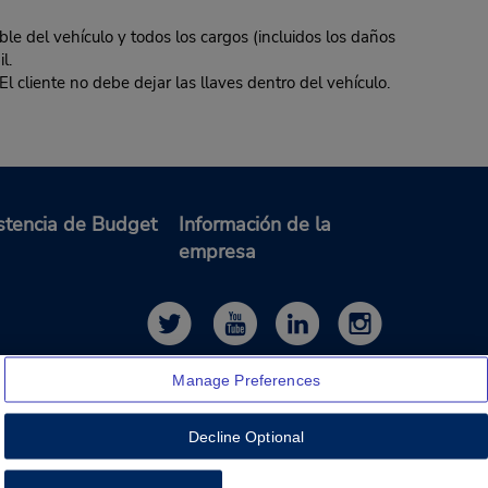
ble del vehículo y todos los cargos (incluidos los daños
l.
El cliente no debe dejar las llaves dentro del vehículo.
stencia de Budget
Información de la
empresa
Manage Preferences
Decline Optional