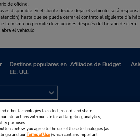
rio de oficina.
es disponible. Si el cliente decide dejar el vehículo, será responsa
 atención) hasta que se pueda cerrar el contrato al siguiente día hábi
 que la misma no permite devoluciones después del horario de cierre. 
 abra el vehículo.
r
Destinos populares en
Afiliados de Budget
Asi
EE. UU.
and other technologies to collect, record, and share
ur interactions with our site for ad targeting, analytics,
ality purposes.
e buttons below, you agree to the use of these technologies (as
ttings) and our
Terms of Use
(which contains important