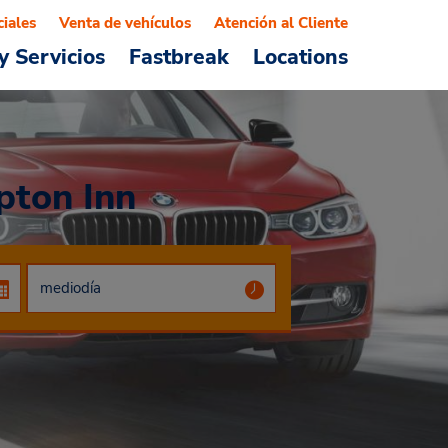
ciales
Venta de vehículos
Atención al Cliente
y Servicios
Fastbreak
Locations
pton Inn