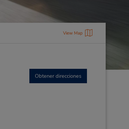
View Map
Obtener direcciones