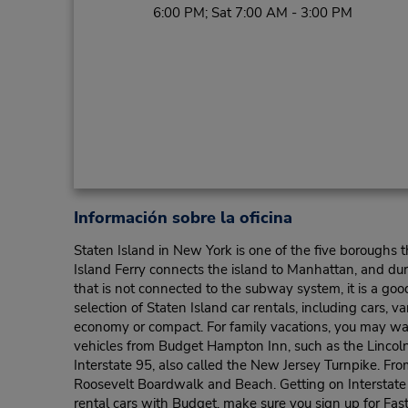
6:00 PM; Sat 7:00 AM - 3:00 PM
Información sobre la oficina
Staten Island in New York is one of the five boroughs t
Island Ferry connects the island to Manhattan, and durin
that is not connected to the subway system, it is a g
selection of Staten Island car rentals, including cars,
economy or compact. For family vacations, you may wan
vehicles from Budget Hampton Inn, such as the Lincol
Interstate 95, also called the New Jersey Turnpike. Fro
Roosevelt Boardwalk and Beach. Getting on Interstat
rental cars with Budget, make sure you sign up for Fas