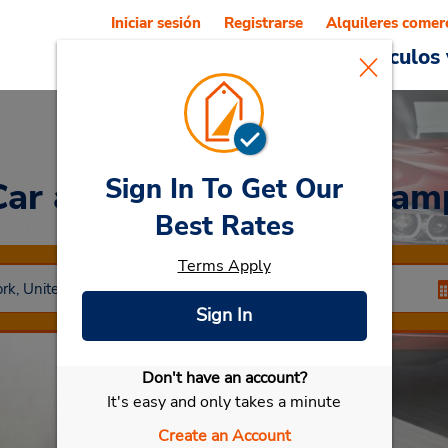
Iniciar sesión
Registrarse
Alquileres comer
Reservations
Ofertas
Vehículos 
Sign In To Get Our
Car
at Staten Island - Ham
Best Rates
Terms Apply
Sign In
Don't have an account?
Seleccionar mi vehículo
It's easy and only takes a minute
Create an Account