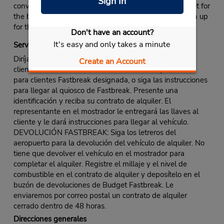
Sign In
convertible for summer fun at the shore, choose Budget for
the best deals on any of them. And don't forget to sign up
for the Fastbreak program.
Don't have an account?
It's easy and only takes a minute
Servicio Fastbreak
Diríjase al mostrador de Budget. Utilice la línea para
Create an Account
clientes Fastbreak o la línea normal si no hay una línea
para clientes Fastbreak designada, o siga las instrucciones
para llegar al quiosco de Fastbreak. Presente una
identificación y reciba su contrato de alquiler. El
representante en el mostrador le entregará las llaves al
cliente y le dará instrucciones para llegar al vehículo.
DEVOLUCIÓN FASTBREAK: Siga los letreros del
aeropuerto para la devolución del vehículo de alquiler. No
tiene que devolver el vehículo en el mostrador para
completar el alquiler. Registre el millaje y el nivel de
combustible en el contrato de alquiler y deposítelo en el
buzón de devoluciones de Budget Fastbreak. Le
enviaremos por correo postal un contrato de alquiler
cerrado dentro de 48 horas.
Direcciones generales