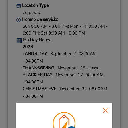
Location Type:
Corporate
Horario de servicio:
Sun 8:00 AM - 3:00 PM; Mon - Fri 8:00 AM -
6:00 PM; Sat 8:00 AM - 3:00 PM
Holiday Hours:
2026
LABOR DAY
September 7 08:00AM
- 04:00PM
THANKSGIVING
November 26 closed
BLACK FRIDAY
November 27 08:00AM
- 04:00PM
CHRISTMAS EVE
December 24 08:00AM
- 04:00PM
2027
NEW YEARS DAY
January 1 closed
NEW YEARS EVE
December 31 08:00AM