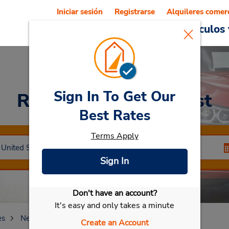
Iniciar sesión
Registrarse
Alquileres comer
Reservations
Ofertas
Vehículos 
Sign In To Get Our
Rent a Car
at Amherst
Best Rates
Terms Apply
Sign In
Don't have an account?
Seleccionar mi vehículo
It's easy and only takes a minute
es
New York
Amherst
Amherst
Create an Account