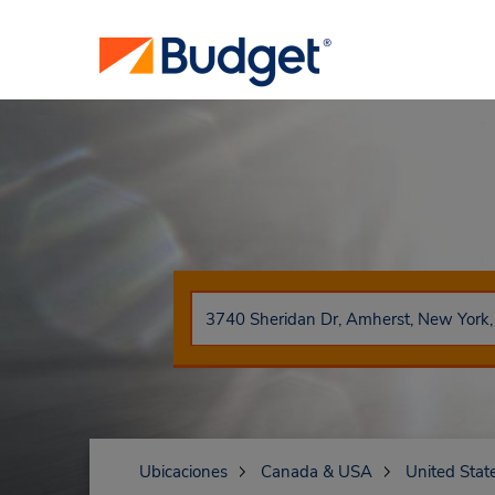
Ubicaciones
Canada & USA
United Stat