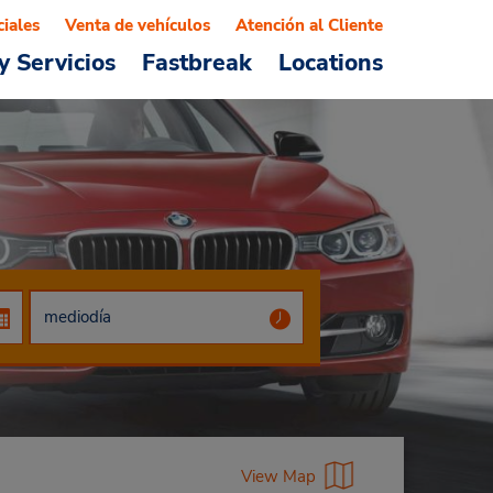
ciales
Venta de vehículos
Atención al Cliente
y Servicios
Fastbreak
Locations
View Map