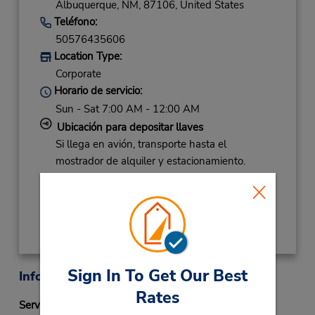
Albuquerque,
NM,
87106,
United States
Teléfono:
50576435606
Location Type:
Corporate
Horario de servicio:
Sun - Sat 7:00 AM - 12:00 AM
Ubicación para depositar llaves
Si llega en avión, transporte hasta el
mostrador de alquiler y estacionamiento.
Obtener direcciones
Sign In To Get Our Best
Información sobre la oficina
Rates
Servicio Fastbreak