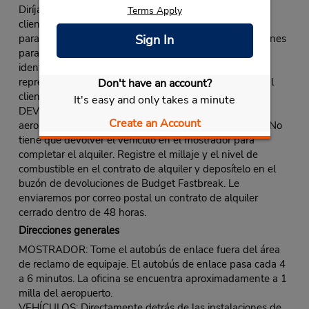
Diríjase al mostrador de Budget. Utilice la línea para
Terms Apply
clientes Fastbreak o la línea normal si no hay una línea
Sign In
para clientes Fastbreak designada, o siga las instrucciones
para llegar al quiosco de Fastbreak. Presente una
identificación y reciba su contrato de alquiler. El
representante en el mostrador le entregará las llaves al
Don't have an account?
cliente y le dará instrucciones para llegar al vehículo.
It's easy and only takes a minute
DEVOLUCIÓN FASTBREAK: Siga los letreros del
Create an Account
aeropuerto para la devolución del vehículo de alquiler. No
tiene que devolver el vehículo en el mostrador para
completar el alquiler. Registre el millaje y el nivel de
combustible en el contrato de alquiler y deposítelo en el
buzón de devoluciones de Budget Fastbreak. Le
enviaremos por correo postal un contrato de alquiler
cerrado dentro de 48 horas.
Direcciones generales
MOSTRADOR: Tome el autobús de enlace fuera del área
de reclamo de equipaje. El autobús de enlace pasa cada 4
a 6 minutos. La oficina se encuentra aproximadamente a 1
milla del aeropuerto.
VEHÍCULOS: Directamente detrás de las instalaciones de