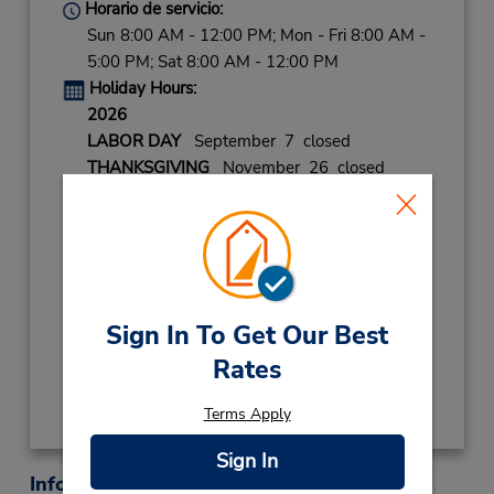
Horario de servicio:
Sun 8:00 AM - 12:00 PM; Mon - Fri 8:00 AM -
5:00 PM; Sat 8:00 AM - 12:00 PM
Holiday Hours:
2026
LABOR DAY
September 7 closed
THANKSGIVING
November 26 closed
CHRISTMAS
December 25 closed
2027
NEW YEARS DAY
January 1 closed
Ubicación para depositar llaves
Sign In To Get Our Best
Obtener direcciones
Rates
Terms Apply
Sign In
Información sobre la oficina