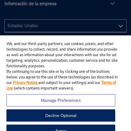
Información de la empresa
We, and our third-party partners, use cookies, pixels, and other
technologies to collect, record, and share information you provide
as well as information about your interactions with our site for ad
targeting, analytics, personalization, customer service and for site
functionality purposes.
By continuing to use this site or by clicking one of the buttons
below, you agree to the use of these technologies (as described in
our
Privacy Notice
and subject to your settings) and our
Terms of
Use
(which contains important waivers).
Manage Preferences
Decline Optional
© 2024 Budget Rent A Car System, Inc.
View Map
Agree