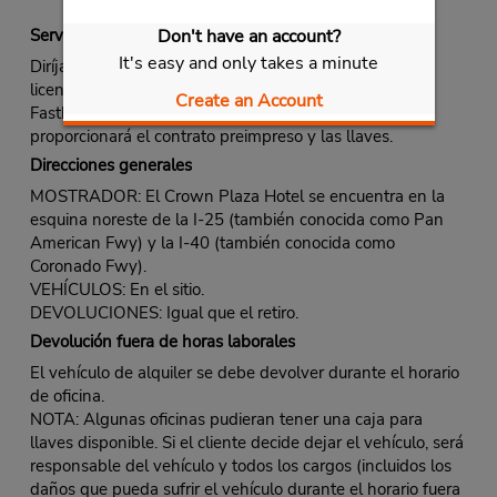
Servicio Fastbreak
Don't have an account?
It's easy and only takes a minute
Diríjase al mostrador de alquiler de Budget. Muestre su
licencia de conducir e identifíquese como miembro de
Create an Account
Fastbreak. El agente de alquiler de Budget le
proporcionará el contrato preimpreso y las llaves.
Direcciones generales
MOSTRADOR: El Crown Plaza Hotel se encuentra en la
esquina noreste de la I-25 (también conocida como Pan
American Fwy) y la I-40 (también conocida como
Coronado Fwy).
VEHÍCULOS: En el sitio.
DEVOLUCIONES: Igual que el retiro.
Devolución fuera de horas laborales
El vehículo de alquiler se debe devolver durante el horario
de oficina.
NOTA: Algunas oficinas pudieran tener una caja para
llaves disponible. Si el cliente decide dejar el vehículo, será
responsable del vehículo y todos los cargos (incluidos los
daños que pueda sufrir el vehículo durante el horario fuera