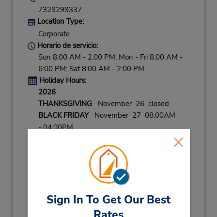
7329299337
Location Type:
Corporate
Horario de servicio:
Sun 8:00 AM - 2:00 PM; Mon - Fri 8:00 AM -
6:00 PM; Sat 8:00 AM - 2:00 PM
Holiday Hours:
2026
THANKSGIVING
November 26 closed
BLACK FRIDAY
November 27 08:00AM
- 04:00PM
CHRISTMAS EVE
December 24 08:00AM
- 04:00PM
CHRISTMAS
December 25 closed
NEW YEARS EVE
December 31 08:00AM
- 04:00PM
Sign In To Get Our Best
2027
Rates