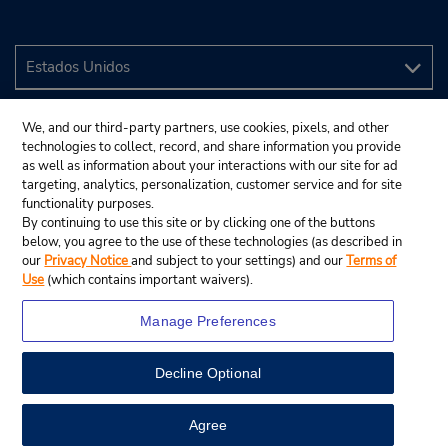
We, and our third-party partners, use cookies, pixels, and other
technologies to collect, record, and share information you provide
as well as information about your interactions with our site for ad
targeting, analytics, personalization, customer service and for site
functionality purposes.
By continuing to use this site or by clicking one of the buttons
below, you agree to the use of these technologies (as described in
our
Privacy Notice
and subject to your settings) and our
Terms of
Use
(which contains important waivers).
Manage Preferences
Decline Optional
© 2024 Budget Rent A Car System, Inc.
View Map
Agree