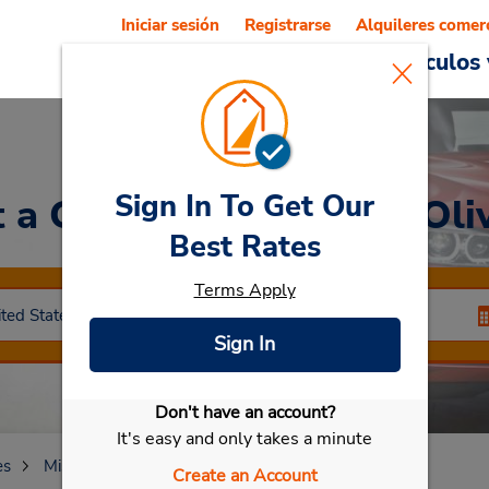
Iniciar sesión
Registrarse
Alquileres comer
Reservations
Ofertas
Vehículos 
Sign In To Get Our
t a Car
at Saint Louis - Oli
Best Rates
Terms Apply
Sign In
Don't have an account?
Seleccionar mi vehículo
It's easy and only takes a minute
es
Missouri
Saint Louis
Saint Louis - Olive St
Create an Account