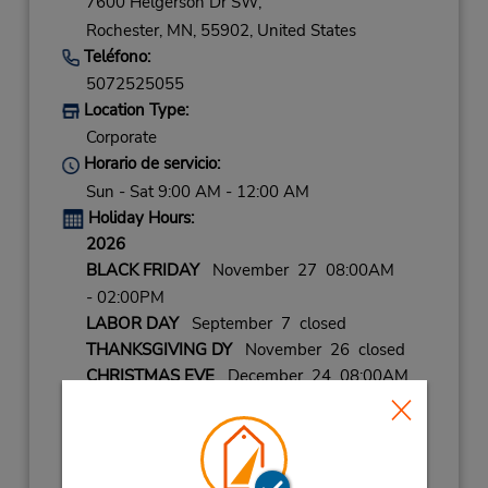
7600 Helgerson Dr SW,
Rochester,
MN,
55902,
United States
Teléfono:
5072525055
Location Type:
Corporate
Horario de servicio:
Sun - Sat 9:00 AM - 12:00 AM
Holiday Hours:
2026
BLACK FRIDAY
November 27 08:00AM
- 02:00PM
LABOR DAY
September 7 closed
THANKSGIVING DY
November 26 closed
CHRISTMAS EVE
December 24 08:00AM
- 02:00PM
CHRISTMAS
December 25 closed
NEW YEARS EVE
December 31 08:00AM
- 02:00PM