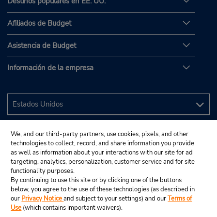
Destinos populares en EE. UU.
Afiliados de Budget
Asistencia de Budget
Información de la empresa
We, and our third-party partners, use cookies, pixels, and other
technologies to collect, record, and share information you provide
as well as information about your interactions with our site for ad
targeting, analytics, personalization, customer service and for site
functionality purposes.
By continuing to use this site or by clicking one of the buttons
below, you agree to the use of these technologies (as described in
our
Privacy Notice
and subject to your settings) and our
Terms of
Use
(which contains important waivers).