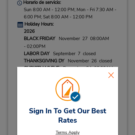
Horario de servicio:
Sun 8:00 AM - 12:00 PM; Mon - Fri 7:30 AM -
6:00 PM; Sat 8:00 AM - 12:00 PM
Holiday Hours:
2026
BLACK FRIDAY
November 27 08:00AM
- 02:00PM
LABOR DAY
September 7 closed
THANKSGIVING DY
November 26 closed
CHRISTMAS EVE
December 24 08:00AM
- 02:00PM
CHRISTMAS
December 25 closed
NEW YEARS EVE
December 31 08:00AM
- 02:00PM
Sign In To Get Our Best
2027
Rates
NEW YEARS DAY
January 1 closed
Ubicación para depositar llaves
Terms Apply