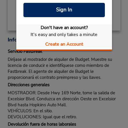
Obtener direcciones
Sign In
Don't have an account?
It's easy and only takes a minute
Información sobre la oficina
Create an Account
Servicio Fastbreak
Diríjase al mostrador de alquiler de Budget. Muestre su
licencia de conducir e identifíquese como miembro de
Fastbreak. El agente de alquiler de Budget le
proporcionará el contrato preimpreso y las llaves.
Direcciones generales
MOSTRADOR: Desde Hwy 169 Norte, tome la salida de
Excelsior Blvd. Conduzca en dirección Oeste en Excelsior
Blvd hasta Hopkiins Auto Mall.
VEHÍCULOS: En el sitio.
DEVOLUCIONES: Igual que el retiro.
Devolución fuera de horas laborales