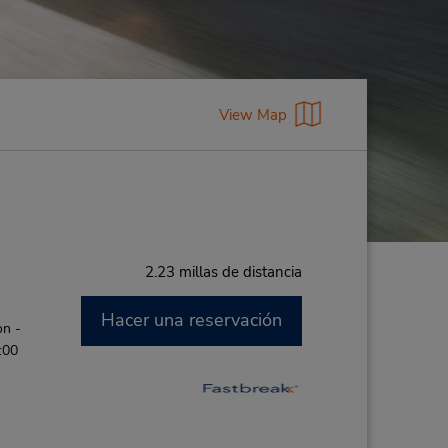
View Map
2.23 millas de distancia
Hacer una reservación
on -
:00