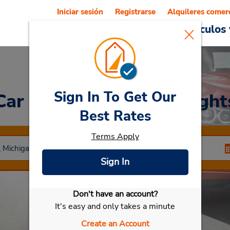
Iniciar sesión
Registrarse
Alquileres comer
Reservations
Ofertas
Vehículos 
Sign In To Get Our
Car Rental
Sterling Height
Best Rates
Terms Apply
Sign In
Don't have an account?
Seleccionar mi vehículo
It's easy and only takes a minute
Create an Account