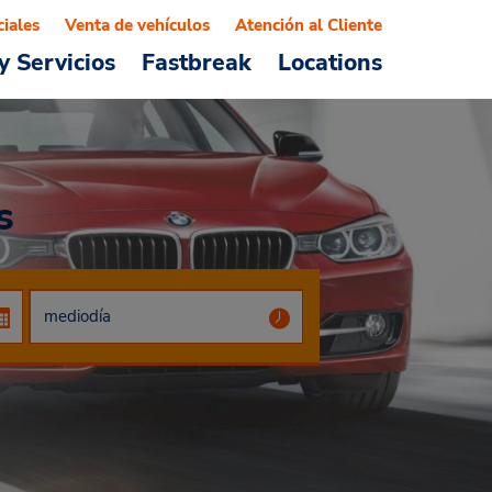
ciales
Venta de vehículos
Atención al Cliente
y Servicios
Fastbreak
Locations
s