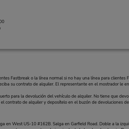
00
0
lientes Fastbreak o la línea normal si no hay una línea para clientes 
eciba su contrato de alquiler. El representante en el mostrador le ent
o para la devolución del vehículo de alquiler. No tiene que devolv
 en el contrato de alquiler y deposítelo en el buzón de devoluciones
a en West US-10 #162B. Salga en Garfield Road. Doble a la izquie