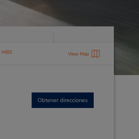
nd-MBS
View Map
Obtener direcciones