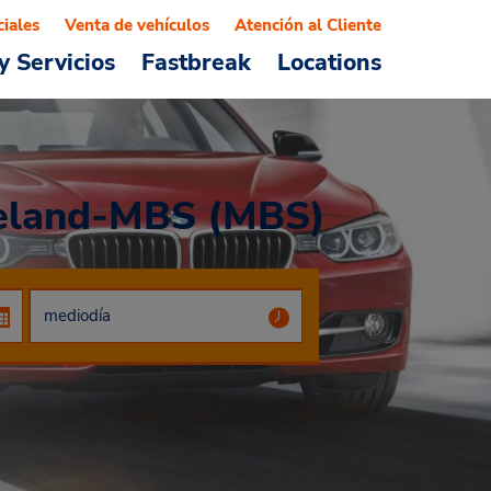
ciales
Venta de vehículos
Atención al Cliente
y Servicios
Fastbreak
Locations
reeland-MBS (MBS)