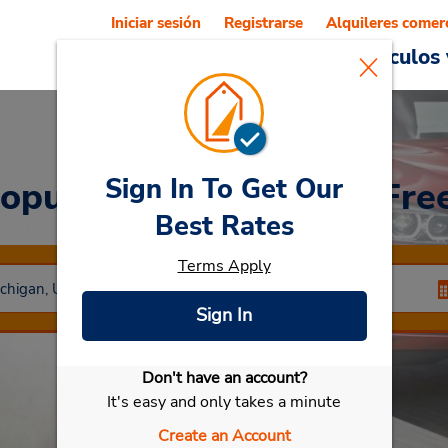
Iniciar sesión
Registrarse
Alquileres comer
Reservations
Ofertas
Vehículos 
Sign In To Get Our
ropuerto Internacional F
Best Rates
Terms Apply
Sign In
Don't have an account?
Seleccionar mi vehículo
It's easy and only takes a minute
Create an Account