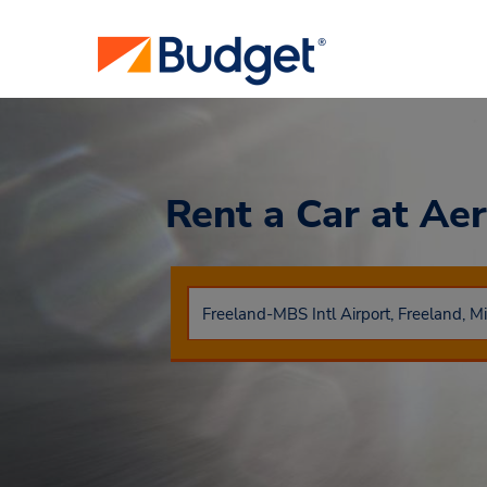
Rent a Car
at Ae