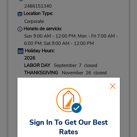
2486151340
Location Type:
Corporate
Horario de servicio:
Sun 9:00 AM - 12:00 PM; Mon - Fri 7:00 AM -
6:00 PM; Sat 9:00 AM - 12:00 PM
Holiday Hours:
2026
LABOR DAY
September 7 closed
THANKSGIVING
November 26 closed
BLACK FRIDAY
November 27 09:00AM
- 12:00PM
CHRISTMAS EVE
December 24 09:00AM
- 12:00PM
CHRISTMAS
December 25 closed
NEW YEARS EVE
December 31 09:00AM
Sign In To Get Our Best
- 12:00PM
Rates