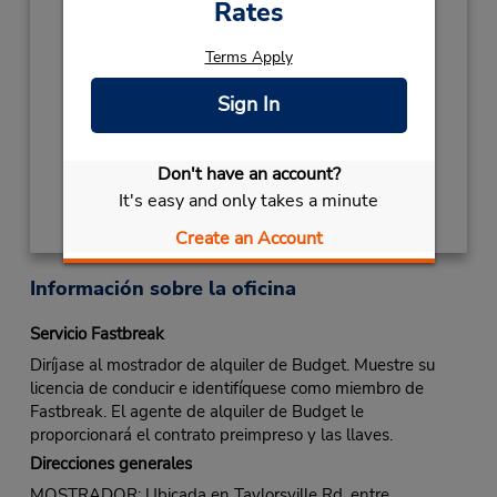
Rates
2027
Terms Apply
NEW YEARS DAY
January 1 closed
Sign In
Ubicación para depositar llaves
Obtener direcciones
Don't have an account?
It's easy and only takes a minute
Create an Account
Información sobre la oficina
Servicio Fastbreak
Diríjase al mostrador de alquiler de Budget. Muestre su
licencia de conducir e identifíquese como miembro de
Fastbreak. El agente de alquiler de Budget le
proporcionará el contrato preimpreso y las llaves.
Direcciones generales
MOSTRADOR: Ubicada en Taylorsville Rd, entre