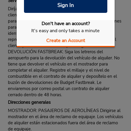
Servicio Fastbreak
Sign In
Diríjase al mostrador de Budget. Utilice la línea para
clientes Fastbreak o la línea normal si no hay una línea
para clientes Fastbreak designada, o siga las instrucciones
Don't have an account?
para llegar al quiosco de Fastbreak. Presente una
It's easy and only takes a minute
identificación y reciba su contrato de alquiler. El
representante en el mostrador le entregará las llaves al
Create an Account
cliente y le dará instrucciones para llegar al vehículo.
DEVOLUCIÓN FASTBREAK: Siga los letreros del
aeropuerto para la devolución del vehículo de alquiler. No
tiene que devolver el vehículo en el mostrador para
completar el alquiler. Registre el millaje y el nivel de
combustible en el contrato de alquiler y deposítelo en el
buzón de devoluciones de Budget Fastbreak. Le
enviaremos por correo postal un contrato de alquiler
cerrado dentro de 48 horas.
Direcciones generales
MOSTRADOR: PASAJEROS DE AEROLÍNEAS Dirigirse al
mostrador en el área de reclamo de equipaje. Los vehículos
de alquiler están estacionados fuera del área de reclamo
de equipaje.