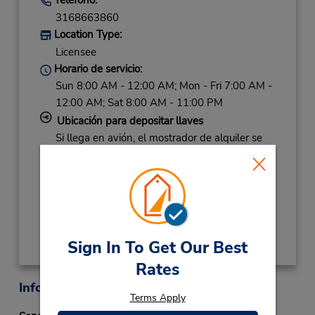
3168663860
Location Type:
Licensee
Horario de servicio:
Sun 8:00 AM - 12:00 AM; Mon - Fri 7:00 AM -
12:00 AM; Sat 8:00 AM - 11:00 PM
Ubicación para depositar llaves
Si llega en avión, el mostrador de alquiler se
encuentra dentro de la terminal con una
caminata corta hasta el estacionamiento.
Obtener direcciones
Sign In To Get Our Best
Rates
Información sobre la oficina
Terms Apply