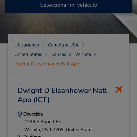
Seleccionar mi vehículo
Ubicaciones
Canada & USA
United States
Kansas
Wichita
Dwight D Eisenhower Natl Apo
Dwight D Eisenhower Natl
Apo
(ICT)
Dirección:
2299 S Airport Rd,
Wichita,
KS,
67209,
United States
Teléfono: