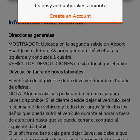
It's easy and only takes a minute
Create an Account
Información sobre la oficina
Direcciones generales
MOSTRADOR: Ubicada en la segunda salida en Airport
Road (con el letrero Aviación general). Dé vuelta a la
izquierda y conduzca 1 cuadra.
VEHÍCULOS: DEVOLUCIONES en sitio: Igual que el retiro.
Devolución fuera de horas laborales
El vehículo de alquiler se debe devolver durante el horario
de oficina.
NOTA: Algunas oficinas pudieran tener una caja para
llaves disponible. Si el cliente decide dejar el vehículo, será
responsable del vehículo y todos los cargos (incluidos los
daños que pueda sufrir el vehículo durante el horario fuera
de atención) hasta que se pueda cerrar el contrato al
siguiente día hábil.
Si la oficina no tiene caja para dejar llaves, se debe a que
la misma no permite devoluciones después del horario de