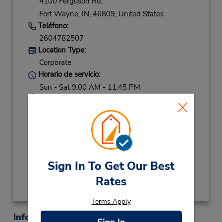
4100 Ferguson Rd,
Fort Wayne,
IN,
46809,
United States
Teléfono:
2604782507
Location Type:
Corporate
Horario de servicio:
Sun - Sat 9:00 AM - 11:45 PM
Ubicación para depositar llaves
Si llega en avión, el mostrador de alquiler se
encuentra dentro de la terminal con una
caminata corta hasta el estacionamiento.
Obtener direcciones
Sign In To Get Our Best
Rates
Terms Apply
Información sobre la oficina