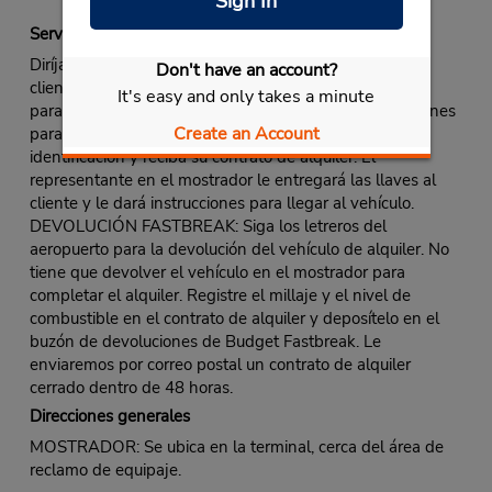
Sign In
Servicio Fastbreak
Diríjase al mostrador de Budget. Utilice la línea para
Don't have an account?
clientes Fastbreak o la línea normal si no hay una línea
It's easy and only takes a minute
para clientes Fastbreak designada, o siga las instrucciones
Create an Account
para llegar al quiosco de Fastbreak. Presente una
identificación y reciba su contrato de alquiler. El
representante en el mostrador le entregará las llaves al
cliente y le dará instrucciones para llegar al vehículo.
DEVOLUCIÓN FASTBREAK: Siga los letreros del
aeropuerto para la devolución del vehículo de alquiler. No
tiene que devolver el vehículo en el mostrador para
completar el alquiler. Registre el millaje y el nivel de
combustible en el contrato de alquiler y deposítelo en el
buzón de devoluciones de Budget Fastbreak. Le
enviaremos por correo postal un contrato de alquiler
cerrado dentro de 48 horas.
Direcciones generales
MOSTRADOR: Se ubica en la terminal, cerca del área de
reclamo de equipaje.