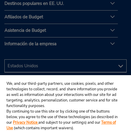
Destinos populares en EE. UU.
Afiliados de Budget
Asistencia de Budget
Información de la empresa
We, and our third-party partners, use cookies, pixels, and other
technologies to collect, record, and share information you provide
as well as information about your interactions with our site for ad
targeting, analytics, personalization, customer service and for site
functionality purposes.
By continuing to use this site or by clicking one of the buttons
below, you agree to the use of these technologies (as described in
our
Privacy Notice
and subject to your settings) and our
Terms of
Use
(which contains important waivers).