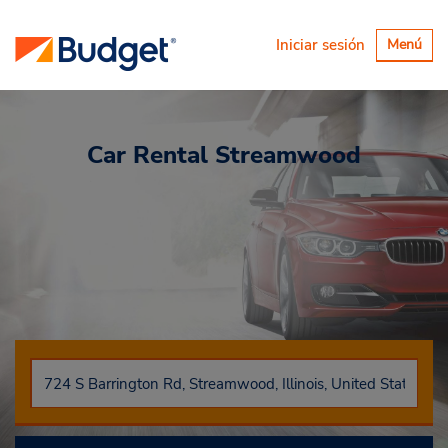
Alternar
Iniciar sesión
Menú
navegaci
Car Rental
Streamwood