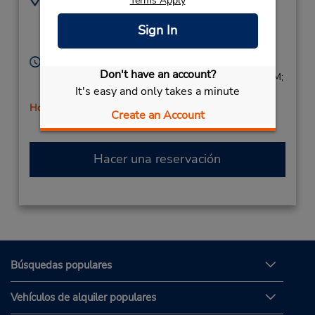
Terms Apply
6303727143
724 S Barrington Rd,
Sign In
Location Type:
Streamwood,
IL,
Corporate
60107,
United States
Horario de servicio:
Don't have an account?
Sun 9:00 AM - 3:00 PM; Mon - Fri 8:00 AM - 6:00 PM;
It's easy and only takes a minute
Sat 9:00 AM - 3:00 PM
Holiday Hours
Create an Account
Hacer una reservación
Búsquedas populares
Vehículos de alquiler populares