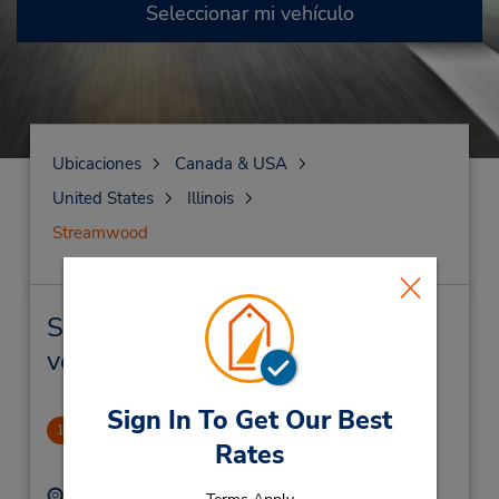
Seleccionar mi vehículo
Ubicaciones
Canada & USA
United States
Illinois
Streamwood
Streamwood Alquiler de
vehículos y oficinas cercanas
Sign In To Get Our Best
Streamwood
1
Rates
3.37 millas de distancia
Dirección:
Teléfono: