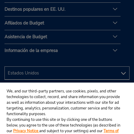
Destinos populares en EE. UU.
Afiliados de Budget
Asistencia de Budget
Información de la empresa
We, and our third-party partners, use cookies, pixels, and other
technologies to collect, record, and share information you provide
as well as information about your interactions with our site for ad
targeting, analytics, personalization, customer service and for site
functionality purposes.
By continuing to use this site or by clicking one of the buttons
below, you agree to the use of these technologies (as described in
our
Privacy Notice
and subject to your settings) and our
Terms of