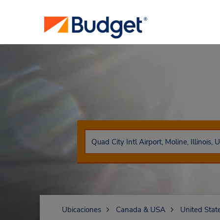
Ubicaciones
Canada & USA
United Stat