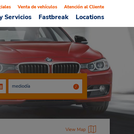
ciales
Venta de vehículos
Atención al Cliente
y Servicios
Fastbreak
Locations
View Map