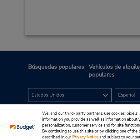
Búsquedas populares
Vehículos de alquile
populares
We, and our third-party partners, use cookies, pixels, 
information you provide as well as information about yo
personalization, customer service and for site function
By continuing to use this site or by clicking one of th
described in our
Privacy Notice
and subject to your se
© 2024 Budget Rent A Car System, Inc.