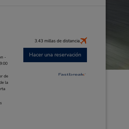
3.43 millas de distancia
Hacer una reservación
on -
 9:00
or de
de la
rta
es