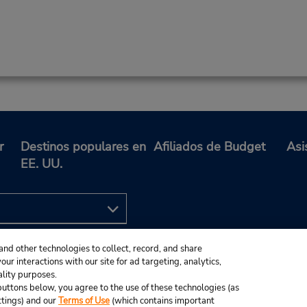
r
Destinos populares en
Afiliados de Budget
Asi
EE. UU.
and other technologies to collect, record, and share
ur interactions with our site for ad targeting, analytics,
ality purposes.
e buttons below, you agree to the use of these technologies (as
ttings) and our
Terms of Use
(which contains important