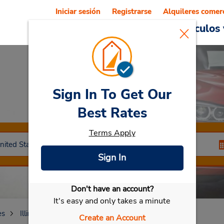
Iniciar sesión
Registrarse
Alquileres comer
Reservations
Ofertas
Vehículos 
Sign In To Get Our
Car Rental
Moline
Best Rates
Terms Apply
Sign In
Don't have an account?
Seleccionar mi vehículo
It's easy and only takes a minute
es
Illinois
Moline
Create an Account