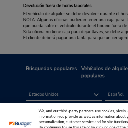
Devolución fuera de horas laborales
El vehículo de alquiler se debe devolver durante el hora
NOTA: Algunas oficinas pudieran tener una caja para llav
que pueda sufrir el vehículo durante el horario fuera de
Si la oficina no tiene caja para dejar llaves, se debe a
El cliente deberá pagar una tarifa para que un cerrajero
Búsquedas populares
Vehículos de alquile
populares
We, and our third-party partners, use cookies, pixels, 
information you provide as well as information about yo
personalization, customer service and for site function
By continuing to use this site or by clicking one of th