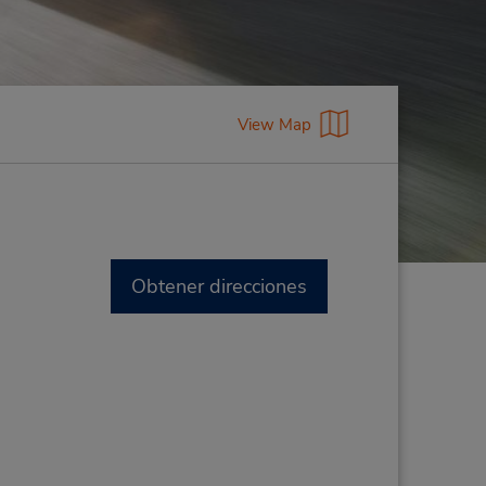
View Map
Obtener direcciones