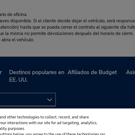
rio de oficina.
es disponible. Si el cliente decide dejar el vehículo, será responsa
 atención) hasta que se pueda cerrar el contrato al siguiente día hábi
 que la misma no permite devoluciones después del horario de cierre. 
 abra el vehículo.
r
Destinos populares en
Afiliados de Budget
Asi
EE. UU.
and other technologies to collect, record, and share
ur interactions with our site for ad targeting, analytics,
ality purposes.
e buttons below, you agree to the use of these technologies (as