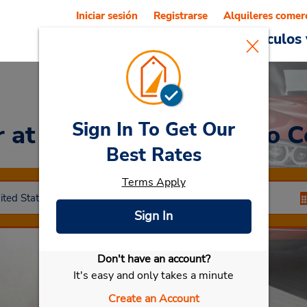
Iniciar sesión
Registrarse
Alquileres comer
Reservations
Ofertas
Vehículos 
Sign In To Get Our
r
at Village Square Auto C
Best Rates
Terms Apply
Sign In
Don't have an account?
Seleccionar mi vehículo
It's easy and only takes a minute
Create an Account