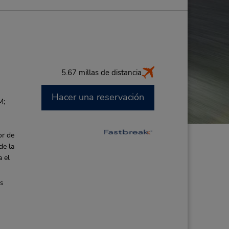
5.67 millas de distancia
Hacer una reservación
M;
or de
de la
a el
es