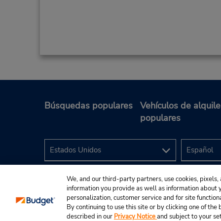
Búsquedas populares
Vehículos de alquile
populares
We, and our third-party partners, use cookies, pixels, 
information you provide as well as information about yo
personalization, customer service and for site function
By continuing to use this site or by clicking one of th
described in our
Privacy Notice
and subject to your se
© 2024 Budget Rent A Car System, Inc.