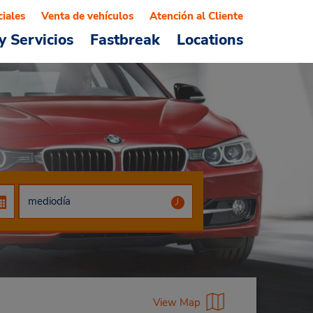
ciales
Venta de vehículos
Atención al Cliente
y Servicios
Fastbreak
Locations
View Map