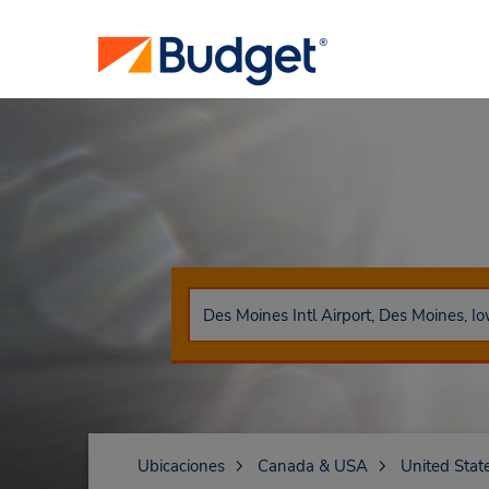
Ubicaciones
Canada & USA
United Stat