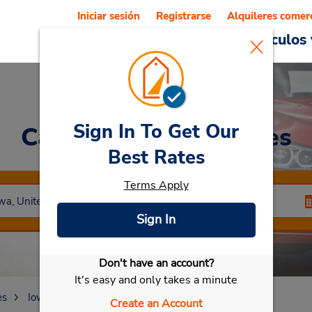
Iniciar sesión
Registrarse
Alquileres comer
Reservations
Ofertas
Vehículos 
Sign In To Get Our
Car Rental
Des Moines
Best Rates
Terms Apply
Sign In
Don't have an account?
Seleccionar mi vehículo
It's easy and only takes a minute
es
Iowa
Des Moines
Create an Account