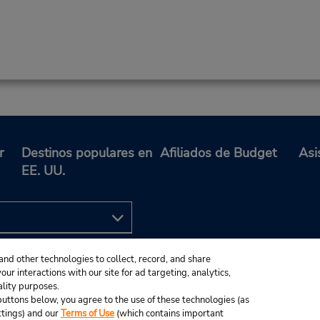
r
Destinos populares en
Afiliados de Budget
Asi
EE. UU.
and other technologies to collect, record, and share
ur interactions with our site for ad targeting, analytics,
ality purposes.
e buttons below, you agree to the use of these technologies (as
ttings) and our
Terms of Use
(which contains important