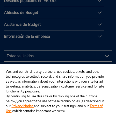
Destinos populares en EE. UU.
Afiliados de Budget
Asistencia de Budget
Información de la empresa
We, and our third-party partners, use cookies, pixels, and other
technologies to collect, record, and share information you provide
as well as information about your interactions with our site for ad
targeting, analytics, personalization, customer service and for site
functionality purposes.
By continuing to use this site or by clicking one of the buttons
below, you agree to the use of these technologies (as described in
our
Privacy Notice
and subject to your settings) and our
Terms of
Use
(which contains important waivers).