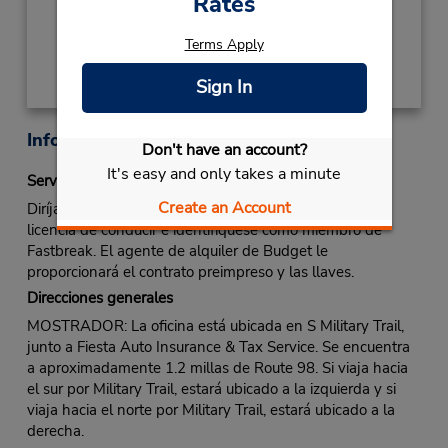
Rates
Obtener direcciones
Terms Apply
Sign In
Información sobre la oficina
Don't have an account?
It's easy and only takes a minute
Servicio Fastbreak
Create an Account
Diríjase al mostrador de alquiler de Budget. Muestre su
licencia de conducir e identifíquese como miembro de
Fastbreak. El agente de alquiler de Budget le
proporcionará el contrato preimpreso y las llaves.
Direcciones generales
MOSTRADOR: La oficina está ubicada en S Military Trail,
junto a Fiesta Auto Insurance & Tax Service. Se encuentra
a aproximadamente 1.2 millas de Route 98. Si viaja hacia
el sur por Military Trail, estará ubicado a la izquierda y si
viaja hacia el norte por Military Trail, estará ubicado a la
derecha.