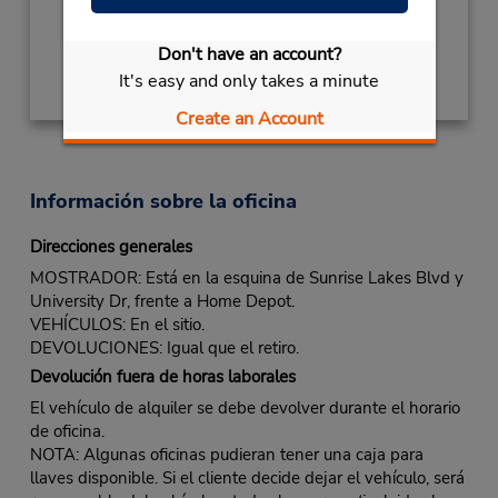
Obtener direcciones
Don't have an account?
It's easy and only takes a minute
Create an Account
Información sobre la oficina
Direcciones generales
MOSTRADOR: Está en la esquina de Sunrise Lakes Blvd y
University Dr, frente a Home Depot.
VEHÍCULOS: En el sitio.
DEVOLUCIONES: Igual que el retiro.
Devolución fuera de horas laborales
El vehículo de alquiler se debe devolver durante el horario
de oficina.
NOTA: Algunas oficinas pudieran tener una caja para
llaves disponible. Si el cliente decide dejar el vehículo, será